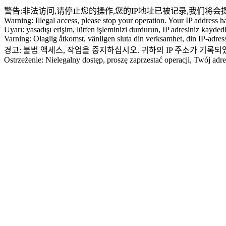
警告:非法访问,请停止您的操作,您的IP地址已被记录,我们将会
Warning: Illegal access, please stop your operation. Your IP address h
Uyarı: yasadışı erişim, lütfen işleminizi durdurun, IP adresiniz kayded
Varning: Olaglig åtkomst, vänligen sluta din verksamhet, din IP-adress
경고: 불법 액세스, 작업을 중지하십시오. 귀하의 IP 주소가 기록
Ostrzeżenie: Nielegalny dostęp, proszę zaprzestać operacji, Twój ad