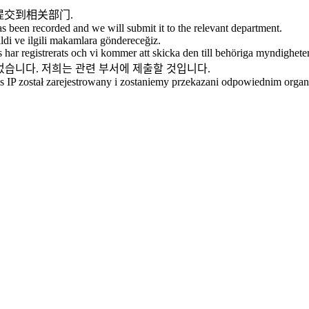
提交到相关部门.
as been recorded and we will submit it to the relevant department.
ildi ve ilgili makamlara göndereceğiz.
 har registrerats och vi kommer att skicka den till behöriga myndighete
되었습니다. 저희는 관련 부서에 제출할 것입니다.
res IP został zarejestrowany i zostaniemy przekazani odpowiednim orga