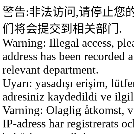
警告:非法访问,请停止您的
们将会提交到相关部门.
Warning: Illegal access, ple
address has been recorded a
relevant department.
Uyarı: yasadışı erişim, lütf
adresiniz kaydedildi ve ilg
Varning: Olaglig åtkomst, v
IP-adress har registrerats o