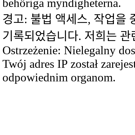
behöriga myndigheterna.
경고: 불법 액세스, 작업을 
기록되었습니다. 저희는 관
Ostrzeżenie: Nielegalny dos
Twój adres IP został zareje
odpowiednim organom.