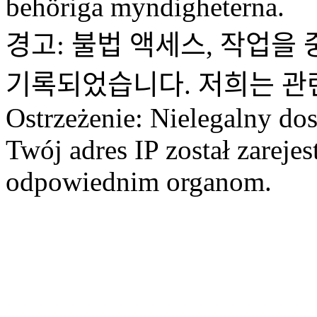
behöriga myndigheterna.
경고: 불법 액세스, 작업을 
기록되었습니다. 저희는 관
Ostrzeżenie: Nielegalny dos
Twój adres IP został zareje
odpowiednim organom.