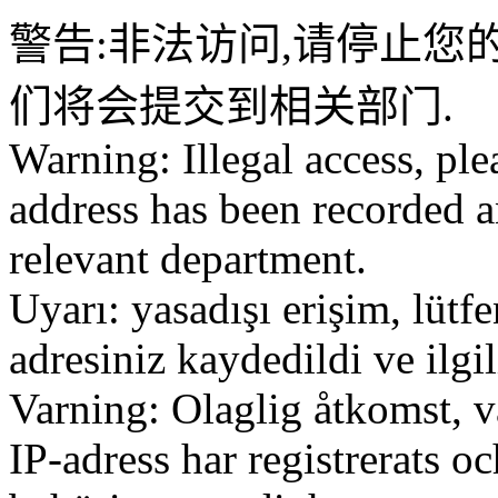
警告:非法访问,请停止您的
们将会提交到相关部门.
Warning: Illegal access, ple
address has been recorded a
relevant department.
Uyarı: yasadışı erişim, lütf
adresiniz kaydedildi ve ilg
Varning: Olaglig åtkomst, v
IP-adress har registrerats o