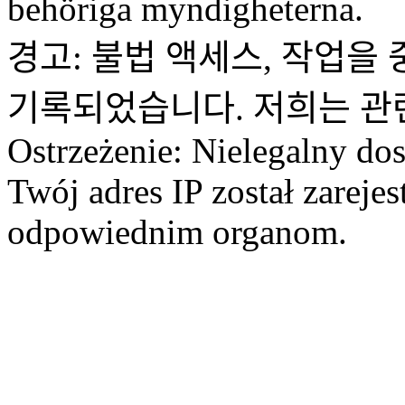
behöriga myndigheterna.
경고: 불법 액세스, 작업을 
기록되었습니다. 저희는 관
Ostrzeżenie: Nielegalny dos
Twój adres IP został zareje
odpowiednim organom.