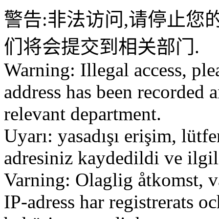
警告:非法访问,请停止您的
们将会提交到相关部门.
Warning: Illegal access, ple
address has been recorded a
relevant department.
Uyarı: yasadışı erişim, lütf
adresiniz kaydedildi ve ilg
Varning: Olaglig åtkomst, v
IP-adress har registrerats o