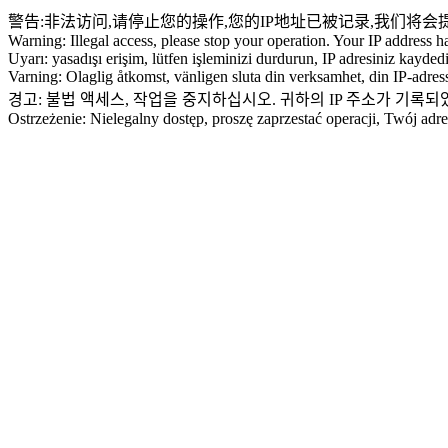
警告:非法访问,请停止您的操作,您的IP地址已被记录,我们将会
Warning: Illegal access, please stop your operation. Your IP address h
Uyarı: yasadışı erişim, lütfen işleminizi durdurun, IP adresiniz kayded
Varning: Olaglig åtkomst, vänligen sluta din verksamhet, din IP-adress
경고: 불법 액세스, 작업을 중지하십시오. 귀하의 IP 주소가 기록
Ostrzeżenie: Nielegalny dostęp, proszę zaprzestać operacji, Twój ad