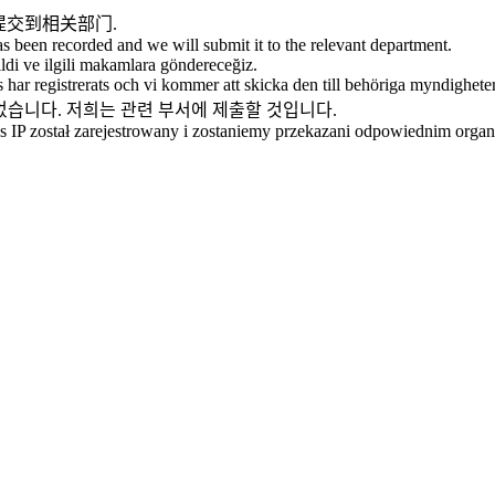
提交到相关部门.
as been recorded and we will submit it to the relevant department.
ildi ve ilgili makamlara göndereceğiz.
 har registrerats och vi kommer att skicka den till behöriga myndighete
되었습니다. 저희는 관련 부서에 제출할 것입니다.
res IP został zarejestrowany i zostaniemy przekazani odpowiednim orga