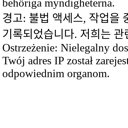
behöriga myndigheterna.
경고: 불법 액세스, 작업을 
기록되었습니다. 저희는 관
Ostrzeżenie: Nielegalny dos
Twój adres IP został zareje
odpowiednim organom.