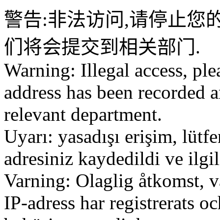
警告:非法访问,请停止您的
们将会提交到相关部门.
Warning: Illegal access, ple
address has been recorded a
relevant department.
Uyarı: yasadışı erişim, lütf
adresiniz kaydedildi ve ilg
Varning: Olaglig åtkomst, v
IP-adress har registrerats o