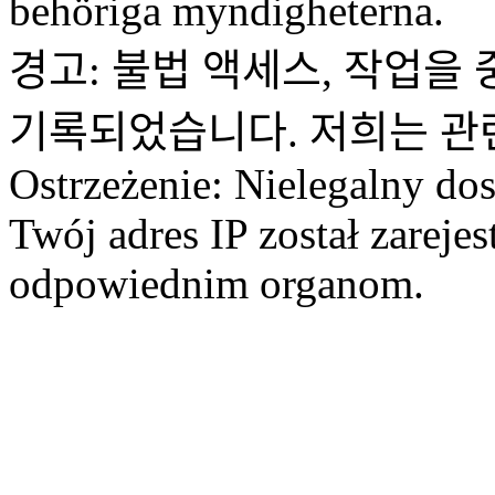
behöriga myndigheterna.
경고: 불법 액세스, 작업을 
기록되었습니다. 저희는 관
Ostrzeżenie: Nielegalny dos
Twój adres IP został zareje
odpowiednim organom.