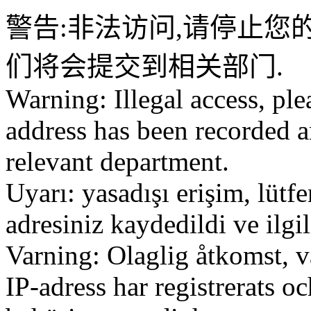
警告:非法访问,请停止您的
们将会提交到相关部门.
Warning: Illegal access, ple
address has been recorded a
relevant department.
Uyarı: yasadışı erişim, lütf
adresiniz kaydedildi ve ilg
Varning: Olaglig åtkomst, v
IP-adress har registrerats o