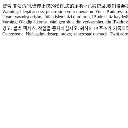
警告:非法访问,请停止您的操作,您的IP地址已被记录,我们将会
Warning: Illegal access, please stop your operation. Your IP address h
Uyarı: yasadışı erişim, lütfen işleminizi durdurun, IP adresiniz kayded
Varning: Olaglig åtkomst, vänligen sluta din verksamhet, din IP-adress
경고: 불법 액세스, 작업을 중지하십시오. 귀하의 IP 주소가 기록
Ostrzeżenie: Nielegalny dostęp, proszę zaprzestać operacji, Twój ad