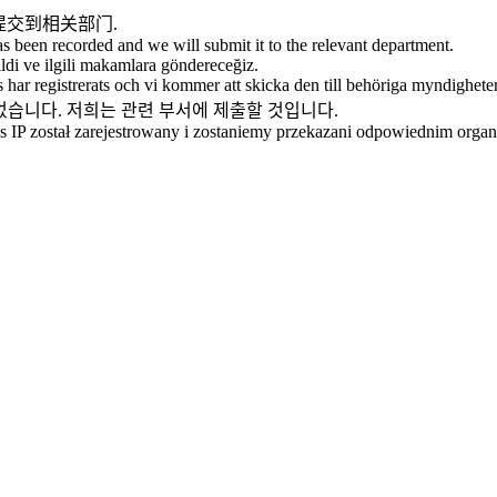
提交到相关部门.
as been recorded and we will submit it to the relevant department.
ildi ve ilgili makamlara göndereceğiz.
 har registrerats och vi kommer att skicka den till behöriga myndighete
되었습니다. 저희는 관련 부서에 제출할 것입니다.
res IP został zarejestrowany i zostaniemy przekazani odpowiednim orga