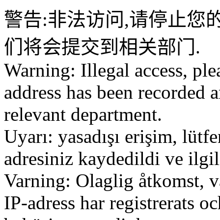
警告:非法访问,请停止您的
们将会提交到相关部门.
Warning: Illegal access, ple
address has been recorded a
relevant department.
Uyarı: yasadışı erişim, lütf
adresiniz kaydedildi ve ilg
Varning: Olaglig åtkomst, v
IP-adress har registrerats o