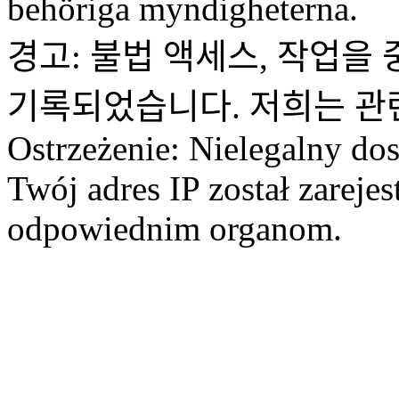
behöriga myndigheterna.
경고: 불법 액세스, 작업을 
기록되었습니다. 저희는 관
Ostrzeżenie: Nielegalny dos
Twój adres IP został zareje
odpowiednim organom.